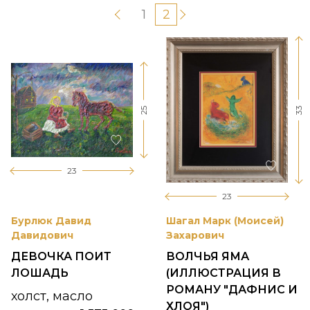
1
2
33
25
23
23
Бурлюк Давид
Шагал Марк (Моисей)
Давидович
Захарович
ДЕВОЧКА ПОИТ
ВОЛЧЬЯ ЯМА
ЛОШАДЬ
(ИЛЛЮСТРАЦИЯ В
РОМАНУ "ДАФНИС И
холст, масло
ХЛОЯ")