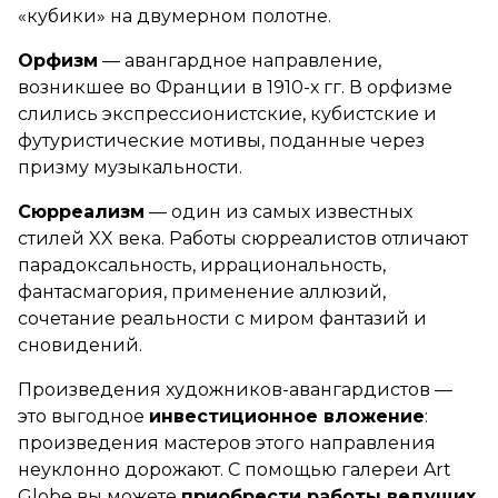
«кубики» на двумерном полотне.
Орфизм
— авангардное направление,
возникшее во Франции в 1910-х гг. В орфизме
слились экспрессионистские, кубистские и
футуристические мотивы, поданные через
призму музыкальности.
Сюрреализм
— один из самых известных
стилей XX века. Работы сюрреалистов отличают
парадоксальность, иррациональность,
фантасмагория, применение аллюзий,
сочетание реальности с миром фантазий и
сновидений.
Произведения художников-авангардистов —
это выгодное
инвестиционное вложение
:
произведения мастеров этого направления
неуклонно дорожают. С помощью галереи
Art
Globe
вы можете
приобрести работы ведущих