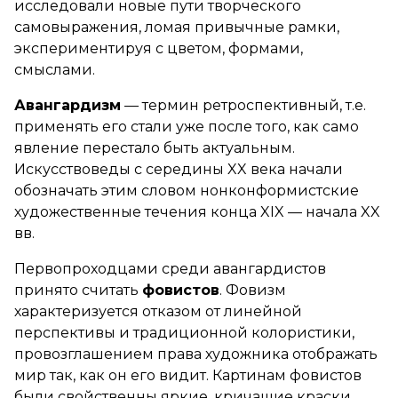
исследовали новые пути творческого
самовыражения, ломая привычные рамки,
экспериментируя с цветом, формами,
смыслами.
Авангардизм
— термин ретроспективный, т.е.
применять его стали уже после того, как само
явление перестало быть актуальным.
Искусствоведы с середины XX века начали
обозначать этим словом нонконформистские
художественные течения конца XIX — начала XX
вв.
Первопроходцами среди авангардистов
принято считать
фовистов
. Фовизм
характеризуется отказом от линейной
перспективы и традиционной колористики,
провозглашением права художника отображать
мир так, как он его видит. Картинам фовистов
были свойственны яркие, кричащие краски,