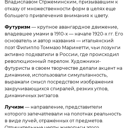
Владиславом Стржеминским, призывавшим к
отказу от множественности форм в целях еще
большего привлечения внимания к цвету.
Футуризм
— крупное авангардное движение,
владевшее умами в 1910-х — начале 1920-х гг. Его
основатель и автор названия — итальянский
поэт Филиппо Томмазо Маринетти, чьи лозунги
активно подхватили в России, где происходил
революционный перелом. Художники-
футуристы в своем творчестве делали акцент на
динамике, использовали симультанность,
выражали смысл посредством изображения
закручивающихся спиралей, резких углов,
динамичных зигзагов.
Лучизм
— направление, представители
которого запечатлевали на полотнах реальность
в виде лучей, отражённых от предметов.
Отличительные черты живописи этого